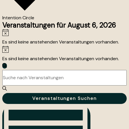
Intention Circle
Veranstaltungen für August 6, 2026
Hinweis
Es sind keine anstehenden Veranstaltungen vorhanden.
Hinweis
Es sind keine anstehenden Veranstaltungen vorhanden.
Veranstaltungen
Suche
Suche
Bitte
und
Schlüsselwort
Ansichten,
eingeben.
Navigation
Suche
Veranstaltungen Suchen
nach
Veranstaltung
Veranstaltungen
Ansichten-
Schlüsselwort.
Navigation