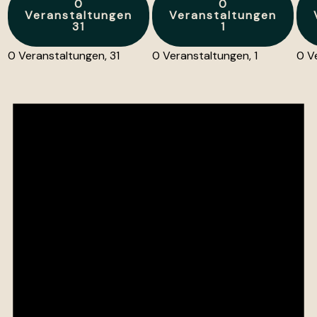
0
0
Veranstaltungen
Veranstaltungen
31
1
0 Veranstaltungen,
31
0 Veranstaltungen,
1
0 V